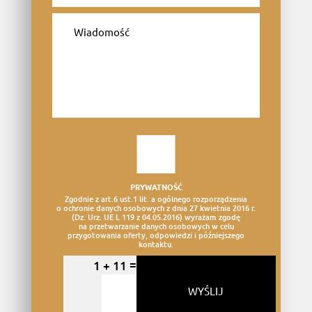
PRYWATNOŚĆ
Zgodnie z art.6 ust.1 lit. a ogólnego rozporządzenia
o ochronie danych osobowych z dnia 27 kwietnia 2016 r.
(Dz. Urz. UE L 119 z 04.05.2016) wyrażam zgodę
na przetwarzanie danych osobowych w celu
przygotowania oferty, odpowiedzi i późniejszego
kontaktu.
=
1 + 11
WYŚLIJ